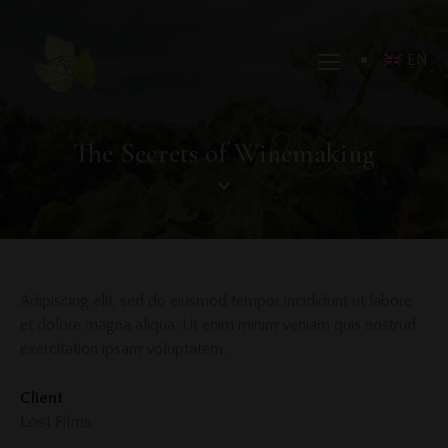
EN
The Secrets of Winemaking
Adipiscing elit, sed do eiusmod tempor incididunt ut labore
et dolore magna aliqua. Ut enim minim veniam quis nostrud
exercitation ipsam voluptatem.
Client
Lost Films