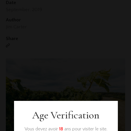
Date
September, 2019
Author
Jim Carter
Share
Age Verification
Vous devez avoir
18
ans pour visiter le site.