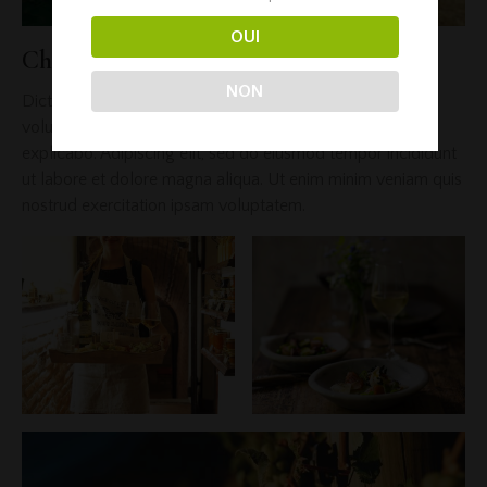
OUI
Chardonnay Brand Book
NON
Dicta sunt explicabo. Nemo enim ipsam voluptatem quia
voluptas sit aspernatur aut odit aut fugit, quia. Dicta sunt
explicabo. Adipiscing elit, sed do eiusmod tempor incididunt
ut labore et dolore magna aliqua. Ut enim minim veniam quis
nostrud exercitation ipsam voluptatem.