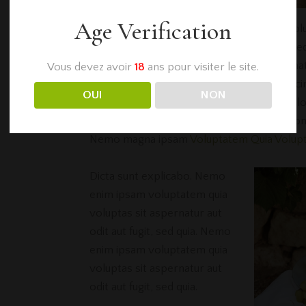
Age Verification
Dicta sunt explicabo. Nemo enim ipsam vol
voluptas sit aspernatur aut odit aut fugit, 
ipsam voluptatem quia voluptas sit aspernat
Vous devez avoir
18
ans pour visiter le site.
fugit, sed quia. Dicta sunt explicabo. Adipisci
OUI
NON
eiusmod tempor incididunt ut labore et dolo
Ut enim ad veniam quis nostrud exercitation
Nemo magna ipsam
Voluptatem Quia Volupt
Dicta sunt explicabo. Nemo
enim ipsam voluptatem quia
voluptas sit aspernatur aut
odit aut fugit, sed quia. Nemo
enim ipsam voluptatem quia
voluptas sit aspernatur aut
odit aut fugit, sed quia.