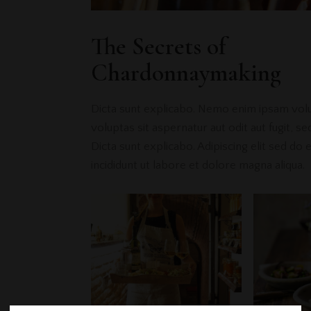
The Secrets of
Chardonnaymaking
Dicta sunt explicabo. Nemo enim ipsam vol
voluptas sit aspernatur aut odit aut fugit, sed
Dicta sunt explicabo. Adipiscing elit sed d
incididunt ut labore et dolore magna aliqua.