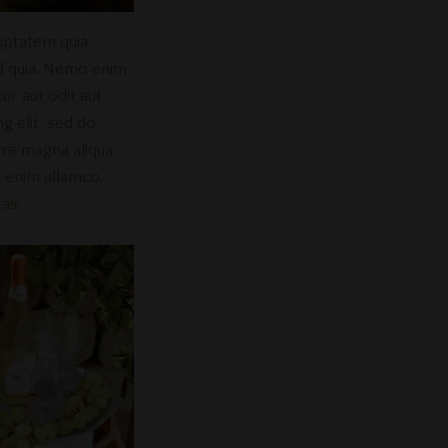
uptatem quia
sed quia. Nemo enim
ur aut odit aut
ng elit, sed do
re magna aliqua.
 enim ullamco.
as.