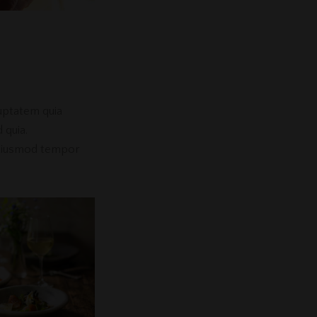
uptatem quia
 quia.
o eiusmod tempor